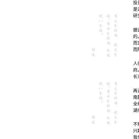
投
是
研
据
的
而
而
人
府
长
再
南
全
湖
不
兴
我