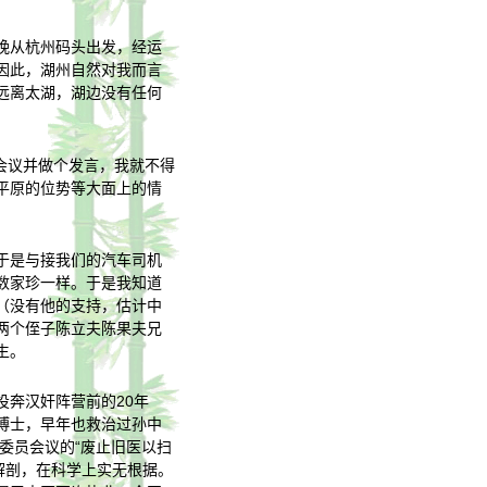
晚从杭州码头出发，经运
因此，湖州自然对我而言
远离太湖，湖边没有任何
的会议并做个发言，我就不得
平原的位势等大面上的情
于是与接我们的汽车司机
数家珍一样。于是我知道
（没有他的支持，估计中
两个侄子陈立夫陈果夫兄
生。
奔汉奸阵营前的20年
博士，早年也救治过孙中
委员会议的“废止旧医以扫
解剖，在科学上实无根据。