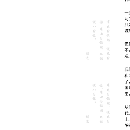
一
河
只
城
但
不
况
我
和
了
国
弟
从
代
山
除