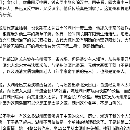
日；文化上，俞曲园反中医，钱玄同主张废除汉字。回头看，四大事中三
湖州人。鲁迅又反中医，又反汉字。他反传统真是到家了。这湖州和鲁迅
究研究。
说唐代茶圣陆羽，也长期在太湖西岸的湖州一带生活，他那关于茶的著作
。根据我对他生平的简单了解，他有一段时间长期在阳羡生活活动。阳羡
宜兴与湖州治下的长兴紧挨着，古代大概也没有明确的地理界限划分，大
陆羽给无锡惠山下的泉水命名为“天下第二泉”，则是确凿的。
们也都知道苏东坡在杭州留下一条苏堤，但是很少有人知道，从杭州离开
。湖北人北宋大书法家米芾，与湖州渊源也很深。元朝大画家王蒙（不是
），以及晚清大儒俞曲园老人（红学家俞平伯的先人），也都是湖州人。
说，太湖源出东苕溪和西苕溪。而两溪皆出浙北天目山，皆流经湖州入太
麓，向北流入太湖，干流全长165公里，流经湖州市境内长度59公里；
线在湖州境内，向东北流入太湖，干流全长150公里。我们这次从杭州来
州因为这两溪而可以说是正是太湖之源。湖州这个名字，不是白叫的。
知不觉中，有这么多湖州因素渗透了中国的文化、历史，渗透了我的个人
趣一下子吊了起来。湖州不再仅仅是一个单纯的地理概念了。于是趁第二
什么事情，跳上4路公共汽车，坐13公里从太湖山庄进城。找到市政府的