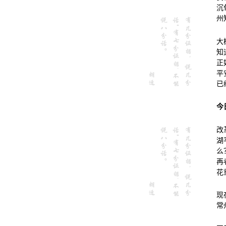
沉
州
大
知
正
平
已
今
改
湖
么
再
花
现
常