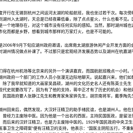
度开行在无锡到杭州之间运河太湖的轮船航班，我也坐过若干次。每次傍
到湖州入太湖时，天总是已经夜幕低垂，除了点点星火，什么也看不见。
是一个地理存在，对这个城市没有任何实际的感知。当然，那时湖州城也
市化而都是乡野，想看到城市那样的万家灯火，也是不可能的。
是2006年9月下旬应湖州政府邀请，出席南太湖旅游休闲产业开发方面
对湖州情况做点补课了。不过那只是宏观经济发展态势以及湖州在杭嘉湖
。
们得在杭州机场等北京来的另外一个演讲嘉宾，而国航航班晚点一小时。
湖州政府一个部门的工作人员小张漫无边际地聊天。说起嘉兴来，他们如
，除了我早就知道的大画家吴昌硕，湖州的文化历史名人还有陈英士先生
现代史就要改写了，因为有了他的支持，蒋中正才有了历史的机会）和他
，民国政府要人张静江先生和教育家朱家骅先生，胡宗南将军，戴季陶先
湖州回来后，偶然发现，大汉奸汪精卫的助手禇民谊，也是湖州人。他在投
，曾经力主废除中医。因为他是一个出名的西医，主持民国医政，是留法
。而后来的汉奸汪精卫，也是力主废除中医的。1929年国民政府中央卫生
医事卫生之障碍案”便有汪精卫的支持，他表示：“国医主阴阳五行，不重