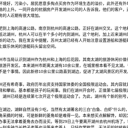
环境好，污染小，居民愿意多掏点买房作为环境生态的溢价，此外还有外
格的上升。一同开会的杭钢房产开发湖州公司的人告诉我，他们的客户，
房的人近期有很大增加。
肥到上海的高速公路，南京到杭州的高速公路，正好在湖州交叉。这个地
抵达湖州，杭州人可以在半个多小时内到湖州。这个地利，加上近来湖州
新的动力。我在发言中提醒，苏州太湖已经有人开始注意设置游船和游艇
上娱乐休闲的游艇码头留出空间。
州市当局认识到湖州作为杭州和上海的后花园，其南太湖的旅游休闲价值
旅游开发区。本来湖州市距离太湖有10余公里，在城里根本看不见太湖。
不是个事情。因此新修10余公里公路直到湖边，促进了太湖风景区的开发
州还有希奇事，政府历年出资支持国家体委的全国极限运动会。其内容就
鞋和攀岩。基本都是孩子的玩闹事。我们在湖州开会时，正值第七届极限
。湖州已经是连续第七次开这个极限运动会了。为此，湖州有个新的别号，
在湖边，湖鲜自然没有少吃，当然有太湖著名的三白“白鱼、白虾”什么的
角采摘的时候，可是新鲜的菱角却是难得一见。本来想买点解解馋，却因
办事无法拿着菱角去办而没买。等到29日上午要离开湖州去杭州机场了，
一刻多钟当长脖子老等也没等来卖菱人，只好作罢歇菜。无法买的时候有