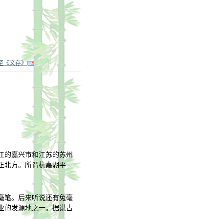
至《文存》
江的嘉兴市和江苏的苏州
正北方。所谓杭嘉湖平
毫笔。后来听说还有兔毫
业的发源地之一。据说古