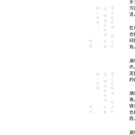
至
污
流
在
也
间
效
湖
坏
泥
的
湖
海
镜
也
而
湖