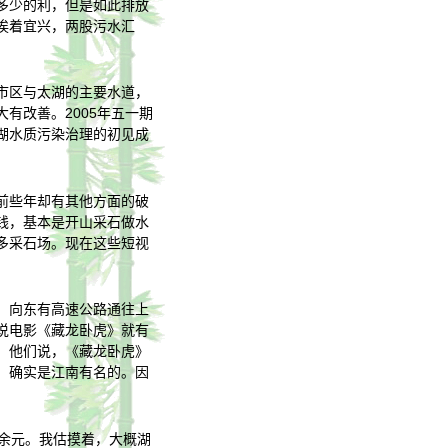
多少的利，但是如此排放
挨着宜兴，两股污水汇
市区与太湖的主要水道，
有改善。2005年五一期
湖水质污染治理的初见成
前些年却有其他方面的破
钱，基本是开山采石做水
多采石场。现在这些短视
，向东有高速公路通往上
说电影《藏龙卧虎》就有
，他们说，《藏龙卧虎》
，确实是江南有名的。因
0余元。我估摸着，大概湖