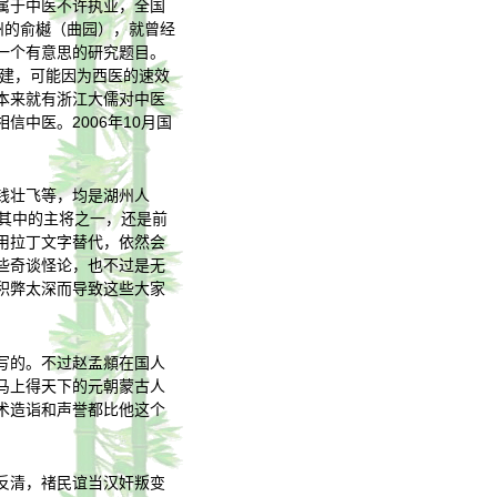
属于中医不许执业，全国
州的俞樾（曲园），就曾经
一个有意思的研究题目。
创建，可能因为西医的速效
本来就有浙江大儒对中医
中医。2006年10月国
钱壮飞等，均是湖州人
其中的主将之一，还是前
用拉丁文字替代，依然会
些奇谈怪论，也不过是无
积弊太深而导致这些大家
写的。不过赵孟頫在国人
马上得天下的元朝蒙古人
术造诣和声誉都比他这个
反清，禇民谊当汉奸叛变