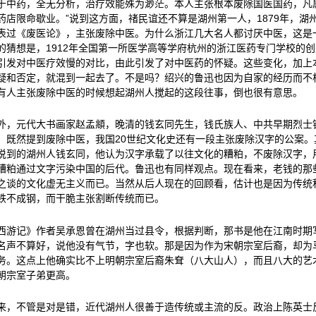
于中药，全无分析，治疗效能殊为渺茫。本人主张根本废除国医国药，凡
药店限命歇业。”说到这方面，禇民谊还不算是湖州第一人，1879年，湖
表过《废医论》，主张废除中医。为什么浙江几大名人都讨厌中医，这是
的猜想是，1912年全国第一所医学高等学府杭州的浙江医药专门学校的
引发对中医疗效慢的对比，由此引发了对中医药的怀疑。这些变化，加上
疑和否定，就混到一起去了。不是吗？绍兴的鲁迅也因为自家的经历而不相信
有人主张废除中医的时候想起湖州人搅起的这段往事，倒也很有意思。
外，元代大书画家赵孟頫，晚清的钱玄同先生，钱氏族人、中共早期烈士
。既然提到废除中医，我国20世纪文化史还有一段主张废除汉字的公案。
说到的湖州人钱玄同，他认为汉字承载了以往文化的糟粕，不废除汉字，
糟粕通过文字污染中国的后代。鲁迅也有同样观点。现在看来，老钱的那
之谈的文化虚无主义而已。当然从后人现在的回顾看，估计也是因为传统
铁不成钢，而干脆主张割断传统而已。
西游记》作者吴承恩曾在湖州当过县令，根据判断，那书是他在江南时期
名声不算好，说他没有气节，字也软。那是因为作为宋朝宗室后裔，却为
务。这点上他确实比不上明朝宗室后裔朱耷（八大山人），而且八大的艺
朝宗室子弟更高。
来，不管是对是错，近代湖州人很善于造传统或主流的反。政治上陈英士