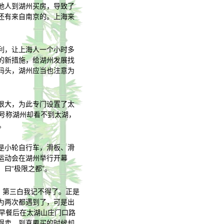
地人到湖州买房，导致了
还有来自南京的。上海来
利，让上海人一个小时多
的新措施，给湖州发展找
码头，湖州应当也注意为
很大，为此专门设置了太
号称湖州却看不到太湖，
。
是小轮自行车，滑板、滑
运动会在湖州举行开幕
曰“极限之都”。
，第三白我记不得了。正是
为两次都遇到了，可是出
早餐后在太湖山庄门口路
得卖，到真要买的时候却