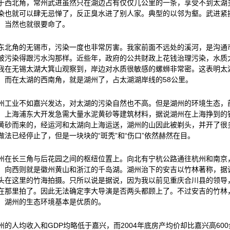
于西北角，常州武进虽然只在湖边占有仅仅几公里的一条，享受不到太湖
染也就可以肆无忌惮了，反正臭水进了别人家。典型的以邻为壑。武进紧
，当然也就很要命了。
东北角的无锡市，污染一度也非常厉害。我家前面不远处的溪河，是沟通
被污染得跟污水沟那样。近些年，政府的公共财政上花钱治理污染，水质大
我在无锡太湖大箕山观察到，岸边对水质很敏感的螺蛳非常密。这表明太
。而在太湖的西南角，就是湖州了，占太湖湖岸线的58公里。
州工业不如嘉兴发达，对太湖的污染自然也不高。但是湖州的环境生态，
。上海浦东大开发急需大量水泥黄砂等建筑材料，据说湖州在上海挣到的
黄砂而来的，经运河和太湖向上海运送，湖州的山因此被剃头，并开了很
做法已经停止了，但是一块块的“斑秃”和“伤口”依然赫然在目。
州在长三角与后花园之间的枢纽位置上。向北有宁杭公路通往杭州和南京
，向西则就是徽州黄山和浙江的千岛湖。湖州治下的安吉以竹林著称，据
头在这里的竹海拍摄。只所以说是据说，因为我以前见重庆合川县的领导
在那里拍了。因此无法确定李大导演是否两头都顾上了。不过安吉的竹林
，湖州的生态环境基本是优质的。
州的人均收入和GDP均略低于嘉兴，而2004年底房产均价却比嘉兴高60