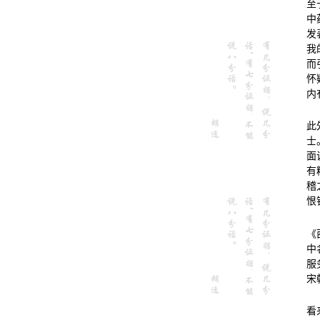
至
中
发
我
而
怀
内
此
士
面
有
稽
恨
《
中
服
宋
看