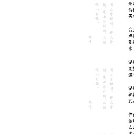
州
价
买
合
点
到
水
湖
湖
这
湖
轮
式
住
菱
去
边