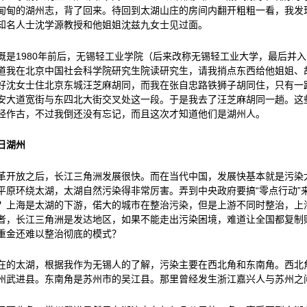
甸甸的湖州志，背了回来。待回到太湖山庄的房间内翻开粗粗一看，我发
知名人士沈学源教授和他姐姐沈兹九女士见过面。
概是1980年前后，无锡轻工业学院（后来改称无锡轻工业大学，最后并
道我在北京中国社会科学院研究生院读研究生，请我捎点东西给他姐姐、
好沈女士住北京东城汪芝麻胡同，而我在张自忠路铁狮子胡同住，只有一
安大道宽街与东四北大街交叉处这一段。于是我去了汪芝麻胡同一趟。这
经作古，不过我倒还没有忘记，而且这次才知道他们是湖州人。
日湖州
革开放之后，长江三角洲发展很快。而在当代中国，发展快基本就是污染
平原环绕太湖，太湖自然污染得非常厉害。弄到中央政府要搞“零点行动”
？上海是太湖的下游，偌大的城市在整治污染，但是上游不同时整治，上
者，长江三角洲是发达地区，如果不能走出污染困境，难道让全国都复制
重金还难以整治彻底的模式？
在的太湖，根据我作为无锡人的了解，污染主要在西北角和东南角。西北
州武进县。东南角是苏州市的吴江县。那里曾经发生浙江嘉兴人与苏州之