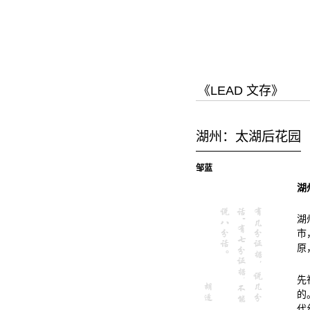
跳
跳
至
至
内
导
容
航
《LEAD 文存》
湖州：太湖后花园
邹蓝
湖
湖
市
原
先
的
代