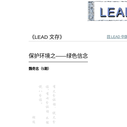
跳
跳
至
至
内
导
容
航
《LEAD 文存》
回 LEAD 中
保护环境之——绿色信念
魏奇志（5期）