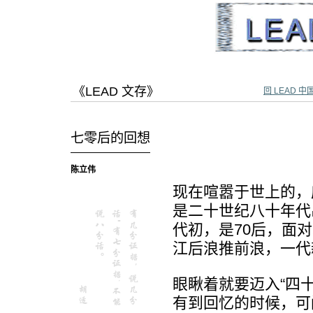
跳
跳
至
至
内
导
容
航
《LEAD 文存》
回 LEAD 中
七零后的回想
陈立伟
现在喧嚣于世上的，
是二十世纪八十年代
代初，是70后，面
江后浪推前浪，一代
眼瞅着就要迈入“四
有到回忆的时候，可