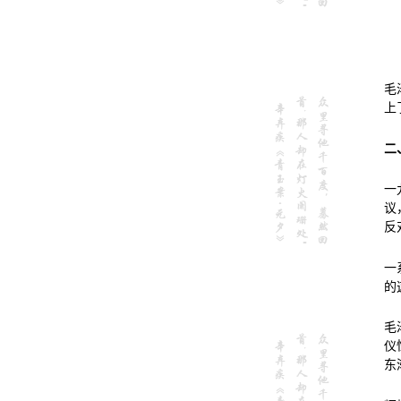
毛
上
二
一
议
反
一
的
毛
仪
东