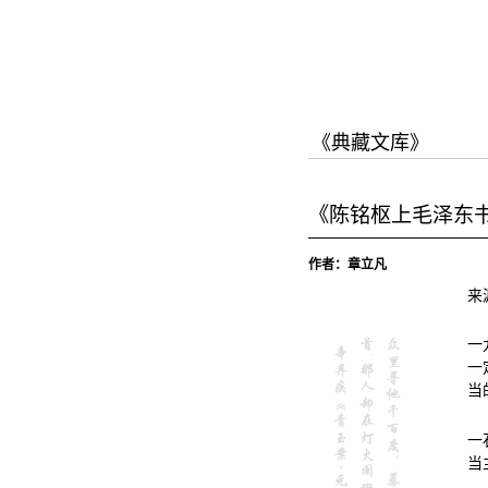
跳
跳
至
至
内
导
容
航
《典藏文库》
《陈铭枢上毛泽东
作者：章立凡
来
一
一
当
一
当