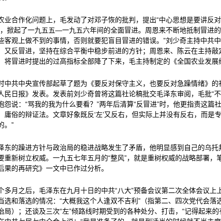
农业合作化问题上，毛发动了对邓子恢的批判，提出“中心思想是要讲反
”，掀起了一九五五—一九五六年间的全面冒进。周恩来不断地抵制冒进的
些客观上做不到的事情，否则就要犯盲目冒进的错误。”刘少奇主持中共
、又反冒进，坚持在综合平衡中稳步前进的方针；周恩来、陈云在主持敲
，将冒进时提出的过高指标全部降了下来，毛主持制定的《全国农业发展
时中共中央宣传部起草了题为《要反对保守主义，也要反对急躁情绪》的
人民日报》发表。发表前刘少奇曾将这篇社论稿批交毛泽东审阅，毛批“不
抱怨说：“骂我的我为什么要看？”两年后清算“反冒进”时，他更指责这篇
，庸俗的辩证法。文章好象既反‘左’又反右，但实际上并没有反右，而是专
的。”
泽东的躁进方针与政治局的稳进战略发生了矛盾，他明显感到自己的乌托
要重新树立权威。一九五七年五月的“整风”，就是重树权威的战略部署，笔
后果的再研究》一文中已作过分析。
个多月之后，毛泽东在九月十日的中共“八大”预备会议第二次全体会议上
当选和落选的情况：“大概我这个人逢双不吉利”（指第二、四次党代会落
治局）；还谈及三次“左”倾路线时期受到的各种处分、打击，“记得起来的