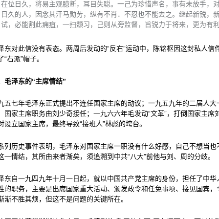
在位日久，将易主观臆断，耳目失聪。一己为珍惜声名，事有未放手，
日久的人，因念其汗马勋劳，纵有不肖．不忍也不能去之。继起新锐，
试，必能割此痈疽，一扫颓习，己则从旁监督，旨锐力于将来，更为有
泽东对此信没有表态。两周后发动的“反右”运动中，陈铭枢因这封私人信
了“右派”帽子。
、毛泽东的“主席情结”
九五七年毛泽东正式提出不连任国家主席的动议；一九五九年的二届人大
，国家主席职务由刘少奇接任；一九六六年毛发动“文革”，打倒国家主席
对设立国家主席，最终导致“接班人”林彪的垮台。
系列历史事件表明，毛泽东对国家主席一职没有什么好感，自己不想当也
这一情结，其所由来者渐矣，须追溯到中共“八大”前他与刘、周的分歧。
泽东自一九四九年十月一日起，就以中国共产党主席的身份，担任了中华
性的职务，主要是出席国家重大活动、颁发政令和任免事项、接见国宾，
渐渐不胜其烦，但这不是问题的关键所在。