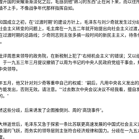
煌开国的荣耀渐渐淡化之后，毛感到他“熟习的东西”正在闲下来，而以往
插不上手，不像战争年代那样指挥自如。
和国成立之初，在“过渡时期”的建设方针上，毛泽东与刘少奇就发生过分
社会主义转变的问题上，毛主席在一九五二年就开始提出向社会主义过渡
在过渡时期的总路线；少奇同志则主张多搞一段时间的新民主主义，待条
”。
批评周恩来领导的政务院，在新税制上犯了“右倾机会主义”的错误；又以
，于一九五三年三月提议撤销了以周为书记的中央人民政府党组干事会，
中央领导。
年五月，他又针对刘少奇等重申自己的权威：“嗣后，凡用中央名义发出
方能发出，否则无效。请注意。”“过去数次中央会议决议不经我看，擅自
的。”
述这些分歧，后来诱发了企图推倒刘、周的“高饶事件”。
大林逝世后，毛泽东又急于探索一条比苏联更高速发展的中国式社会主义
浪漫的飞跃，而务实的领导层则主张符合经济规律和国力。分歧在一九五
度。