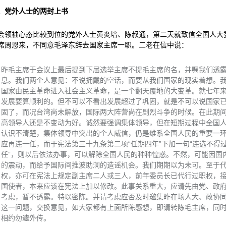
、党外人士的两封上书
会领袖心态比较到位的党外人士黄炎培、陈叔通，第二天就致信全国人大
席周恩来，不同意毛泽东辞去国家主席一职。二老在信中说：
昨毛主席于会议上最后提到下届选举主席不提毛主席的名，并嘱我们透
息。我们两个人意见：不说拥戴的空话，而要从我们国家的现实着想。
国家由民主革命进入社会主义革命，是一个翻天覆地的大变革。就七年
发展要算顺利的。但不可以不看出发展超过了巩固，就是不可以说国家
固了，而况台湾尚未解放，国际两大阵营尚在剧烈斗争的时候。在此期
高领导人还是不变动为好。诚然要强调集体领导，但在短期过程中全国
认识不清楚，集体领导中突出的个人威信，仍是维系全国人民的重要一
应再连一任，而于宪法第三十九条第二项“任期四年”下加一句“连选不得
任”，则以后依法办事，可以解除全国人民的种种惶惑。不然，可能因国
的震动，而给予国际间推波助澜的造谣机会。我们期期以为未可。至于
权，亦可在宪法上规定副主席二人或三人，前年委员长已代行过职权，
国使者，本来应该在宪法上加以修改。此事关系重大，应请先由党、政
考虑，暂不透露。特以密陈。并请考虑应否及时邀集昨在场人大、政协
这一问题，交换意见，如大家都有上面所陈感想，即请转陈毛主席，同
相约勿遽外传。