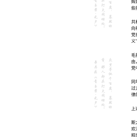
辉
些
共
向
党
义
毛
由
党
同
过
律
上
斯
欢
程