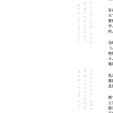
在
义
那
守
时
当
《
他
义
我
毛
需
及
两
上
政