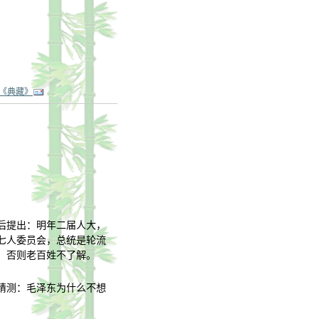
《典藏》
后提出：明年二届人大，
七人委员会，总统是轮流
，否则老百姓不了解。
猜测：毛泽东为什么不想
。