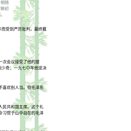
对相随
新鉶初
利。
件而受到严厉批判，最终戴
一次会议接受了他的提
刘少奇；一九七Ｏ年他坚决
不喜欢别人当。但毛泽东
人民共和国主席。这个礼
令习惯于山中自在的毛泽