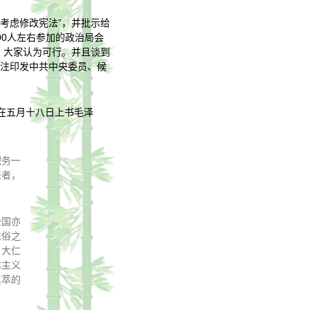
考虑修改宪法”，并批示给
00人左右参加的政治局会
，大家认为可行。并且谈到
批注印发中共中央委员、候
在五月十八日上书毛泽
职务一
来者，
全国亦
末俗之
、大仁
本主义
其萃的