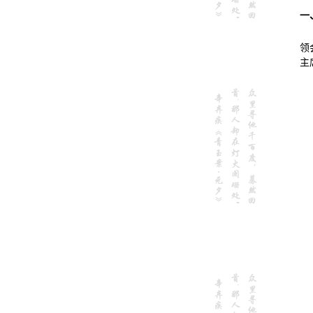
一
领
主