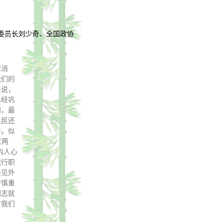
委员长刘少奇、全国政协
露消
我们的
来说，
已经巩
间，最
人民还
环。似
过两
内人心
代行职
接见外
府慎重
同志就
时我们