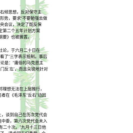
对右倾思想，反对保守主
形势，要求“不要勉强去做
中央会议，决定了既反保
定第二个五年计划方案
纲要》也被搁置。
社论，于六月二十日在
看了”三字表示抵制。事后
社论是：“庸俗的马克思主
门反‘左’，而且尖锐地针对
邦理想无法在上层推行，
者在《毛泽东“反右”动因
上，谈到自己在历次党代会
选中委，第六次党代会未入
有二十次。”九月十三日他