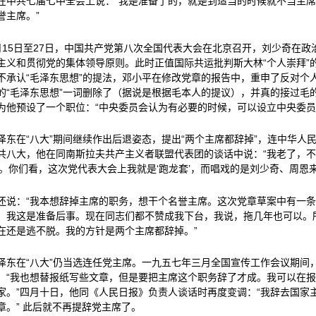
在中共七届七中全会上说：“我是准备了的，就是到适当的时候就不当主
誉主席。”
月15日至27日，中国共产党第八次全国代表大会在北京召开，刘少奇在
主义和贯彻党的集体领导原则。此时正值国际共运批判斯大林“个人崇拜”的
不承认“毛泽东思想”的提法，邓小平在修改党章的报告中，重申了反对个
的“毛泽东思想”一词删除了（据说是根据毛本人的提议），并真的接过毛
为他预设了一个职位：“中央委员会认为有必要的时候，可以设立中央委员
泽东在“八大”期间继续作出后退姿态，提出“两个主席都辞掉”，连中华人
共八大，他在同南斯拉夫共产主义者联盟代表团的谈话中说：“我老了，不
’。你们看，这次党代表大会上我就是‘跑龙套’，而唱戏的是刘少奇、周恩
还说：“我本想辞掉主席的职务，想干个名誉主席。这次党章草案中有一
。我这是准备后事。现在同志们都不赞成我下台，我说，拖几年也可以。
在还是逃不脱。我的方针是两个主席都辞掉。”
泽东在“八大”仍当选连任党主席。一九五七年三月全国宣传工作会议期间，
：“我也想替报纸写些文章，但是要把主席这个职务辞了才成。我可以在
家。”四月十日，他同《人民日报》负责人谈话时再度变调：“我辞去国家
章。” 此后就不再提辞党主席了。