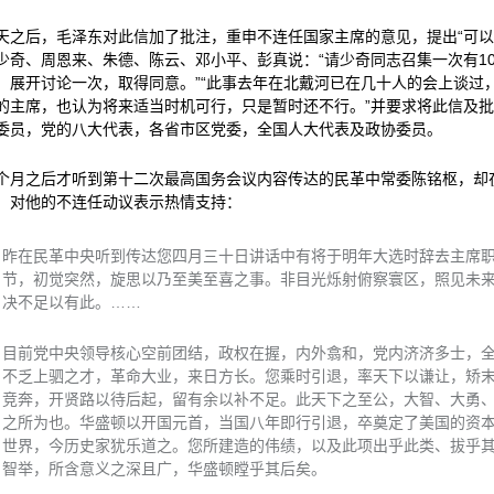
天之后，毛泽东对此信加了批注，重申不连任国家主席的意见，提出“可以
少奇、周恩来、朱德、陈云、邓小平、彭真说：“请少奇同志召集一次有1
，展开讨论一次，取得同意。”“此事去年在北戴河已在几十人的会上谈过
的主席，也认为将来适当时机可行，只是暂时还不行。”并要求将此信及
委员，党的八大代表，各省市区党委，全国人大代表及政协委员。
个月之后才听到第十二次最高国务会议内容传达的民革中常委陈铭枢，却
，对他的不连任动议表示热情支持：
昨在民革中央听到传达您四月三十日讲话中有将于明年大选时辞去主席
节，初觉突然，旋思以乃至美至喜之事。非目光烁射俯察寰区，照见未
决不足以有此。……
目前党中央领导核心空前团结，政权在握，内外翕和，党内济济多士，
不乏上驷之才，革命大业，来日方长。您乘时引退，率天下以谦让，矫
竞奔，开贤路以待后起，留有余以补不足。此天下之至公，大智、大勇
之所为也。华盛顿以开国元首，当国八年即行引退，卒奠定了美国的资
世界，今历史家犹乐道之。您所建造的伟绩，以及此项出乎此类、拔乎
智举，所含意义之深且广，华盛顿瞠乎其后矣。