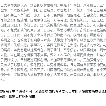
自大革命失败以还，您首创农村根据地，中经十年内战。八年抗日，三
战争，卒以旋乾转坤，翻开历史新页。以往数十年，您无一事不首当要
一日不躬上斗争前线，亦无一日不与民休戚，险阻艰难，备尝之矣，民
尽知之矣！解放后，国家草创之初，万端待理，您殚精竭虑，有加无已
国家规模日具，体制日备，您以党的最高领袖，而兼国家元首，礼仪接
际，不免受形式的约束。且一日万机，纵使巧手安排，亦难有从容宽裕
日。正由于此，自不免于个人修养上的热而不淡，疾而不舒，燥而难宁
难周之失；也难免于影响察人听言、决策定计的睿断，以及在政策措施
轻畸重，失缓失急。事理乃尔，虽固无损君子之大德，而施济的宏效，
的境界，盖尚有足以提高者在。苟于此时，暂息仔肩，以国事付刘、周
人物，以在野之身督察国家大事，深入工农群众，体察民间疾苦，并与
子促膝谈心，且利用这暇豫心绪，增加深潜宽博的修养，更加强健身心
只有益于默察时宜，洞悉民隐，从旁补漏救弊，且为再度重任国家冲要
备。由于宁静致远，眼界开拓，对国际局势的演变亦能若网在纲，有条
使社会主义阵营与人类和平事业愈加巩固发展，此固非常之功，非常人
也。
铭枢除了举华盛顿为例，还谈到德国的俾斯麦和日本的伊藤博文功成身退
威廉一世提出辞职的理由：