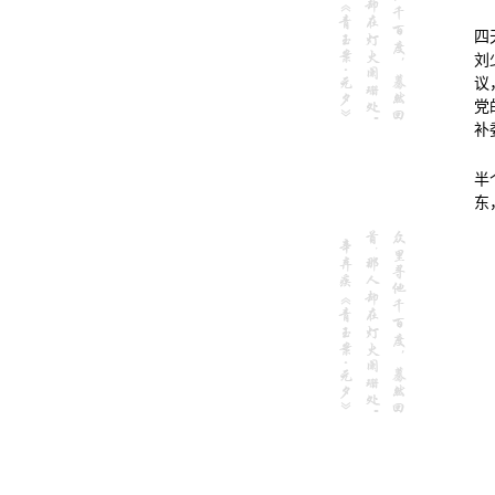
四
刘
议
党
补
半
东