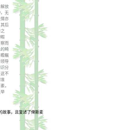
年解放
冲，无
之情亦
。其后
待之
的暇
，察而
上的畸
与瞻瞩
诸领导
知识分
，这不
的准
不紊，
之举
的故事，且复述了俾斯麦