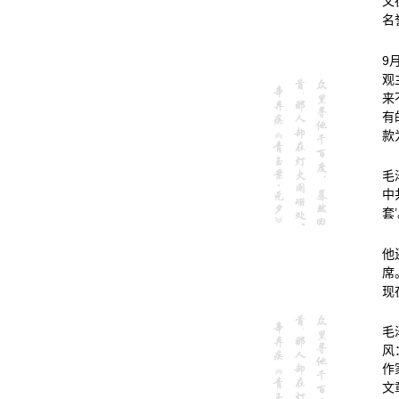
又
名
9
观
来
有
款
毛
中
套
他
席
现
毛
风
作
文