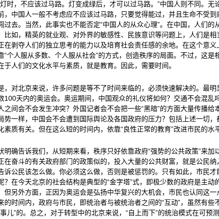
红灯时，不应该过马路。灯变成绿后，才可以过马路。”中国人则不同。无
前，中国人一般不考虑应不应该过马路，只要觉得能过，并且生命不受到
闯过去。当然，此事实也不能否定“中国人的从众心理”。在中国，人们的
，比如，精英的就业观、对外界的敏感性、民族意识等问题上，人们是相
正在剥夺人们的独立思考的能力以及培育社会责任感的余地。在这个意义
靠“个人服从多数、个人服从社会”的方式，创造秩序的局面。不过，这是
在于人们的文化水平与素质，就是教育。因此，需要时间。
是，对北京来说，许多问题是等不了时间来临的，必须快速解决的。最明
数100天内的奥运会。奥运期间，中国观众的礼仪将如何？交通不会混乱
人之间会不会发生冲突？外国记者会不会把一些“黑暗”的方面大量传播给本国
局势一样，中国会不会遭到国际舆论及各国政府的压力？包括上述一切，
化素质有关。但在这么短的时间内，依靠“良性正常的教育”改进市民的水
状明确告诉我们，从短期来看，秩序只好依靠政府“强势的公共政策”来加
正在奋斗的有关政府部门的政策似的，投入大量的公共财富，就是公民纳
告诉公民该怎么做。你必须这么做，否则是被惩罚的。只有如此，市民才
呢？在今天北京的社会结构是典型的“金字塔”式，即极少数的政府是主动
。但另外方面，正因为奥运会是弘扬中华复兴的大机会，市民也认同这一
来的时间内，政府与市民，即统治者与被统治者之间的“互动”，虽然有些
没事儿”的。总之，对于转型中的北京来说，“自上而下”的统治模式在可预