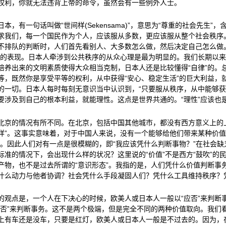
权利，你就无法违背上帝的命令，虽然会有一些例外人士。
日本，有一句话叫做“世间样(Sekensama)”，意思为“尊重的社会先生”，
求我们，每一个国民作为个人，应该服从多数，更应该服从整个社会秩序
不排队的判断时，人们首先看别人、大多数怎么做，然后决定自己怎么做
”的表现。日本人牵涉到公共秩序的从众心理是最为明显的。我们长期以
培养出来的文明素质使得大众相当克制，日本人还是比较懂得“自律”的。总
等，既然你是享受平等的权利，从中获得“安心、稳定生活”的巨大利益，就
的一切。日本人每时每刻无意识当中认识到，“只要服从秩序，从中能够获
要涉及到自己的根本利益，就能理性。这点是世界共通的。“理性”应该也
北京的情况有所不同。在北京，包括中国其他城市，都没有西方意义上的
样”。这事实意味着，对于中国人来说，没有一个能够给他们带来某种价值
”。因此人们对有一点是很模糊的，即“我应该凭什么判断事物？”在社会
标准的情况下，会出现什么样的状况？这里说的“价值”不是西方“鼓吹”的
产物，也不是过去所谓的“意识形态”。我指的是，人们凭什么价值判断事
什么动力与他者协调？社会凭什么手段凝固人们？凭什么工具维持秩序？
的观点是，一个人在下决心的时候，欧美人或日本人一般以“应否”来判断
能否”来判断事务。这不是两个极端，但是完全不同的两种价值取向。我们
上有车还是没车，只要是红灯，欧美人或日本人一般是不过去的。因为，