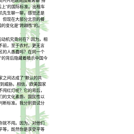
高兴兴地跟周围乘客聊“排
后上”的国际标准。出租车
机先生聊一聊，感觉还是
，但现在大部分北京的餐
的变化是“跨越性”的。
的动机究竟何在？因为，相
不前，至于农村，更无言
区的人愚蠢吗？在同一个
”的背后隐藏着暗示中国今
家之间达成了“默认的共
受到威胁。相信，欧美国家
不闯红灯呢？它的背后，
们的文化素质、国民性以
判断标准。我分别尝试分
你就不闯。因为，对他们
平等，既然你是享受平等