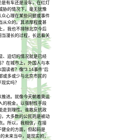
论是有车还是没车，在红灯
威胁的情况下，毫无犹豫
从众心理在某些问题或事件
当从众的。其浓厚程度甚
上，我也不排除北京今后
相当漫长的过程，长远看关
显、迫切的情况就是已经
吗？在城市上，外国人与本
读者？像“3.14事件”后
都或多或少与北京市民的
平现实吗？
以推进。就像今天朝着奥运
入的税金，以强制性手段
能走到理性。谁敢反抗政
的，大多数的公民则是被动
点。所以，我相信，在接
不健全的方面，但起码是
测的未来当中，是现实的，