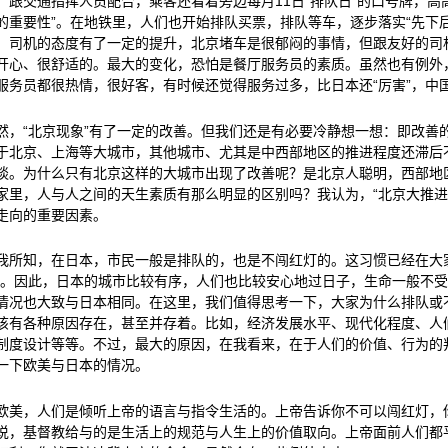
，跟交通指挥人员配合，乘客还看着旁边每月11日“排队日”的口号牌，高
的重要性”。在地铁里，人们也开始排队买票，排队等车，逐步落实“先下
，司机的态度有了一定的提升，北京堵车是很郁闷的事情，但跟友好的司
开心、很舒适的。最大的变化，恐怕是餐厅服务员的素质。虽然也有例外
服务员都很热情，很好客，有时候还觉得服务过多，比日本还“厉害”，中国
然，“北京现象”有了一定的改善。但我们还是有必要冷静想一想：即改善
于北京、上海等大城市，其他城市、尤其是中西部地区的推进程度还滞后
谈。为什么只有北京这样的大城市出现了改善呢？是北京人聪明，西部地
家里，人与人之间的天生素质有那么明显的区别吗？我认为，“北京大推进
走向的重要因素。
我所知，在日本，市民一般是排队的，也是不闯红灯的。这习惯已经在大
”。因此，日本的城市比较有序，人们也比较安心地过日子，生命一般不
情况也大致与日本相同。在这里，我们值得思考一下，大家为什么排队或
该有各种原因存在，甚至并存着。比如，经济发展水平、现代化程度、人
制度设计等等。不过，最大的原因，在我看来，在于人们的价值、行为的
一下欧美与日本的情况。
欧美，人们是倾听上帝的语言与指令生活的。上帝告诉你不可以闯红灯，
说，基督教给与的是生活上的规范与人生上的价值取向。上帝面前人们都