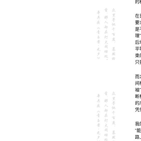
的
在
要
是
理
后
平
束
只
而
间
袖
断
的
凭
我
“
路