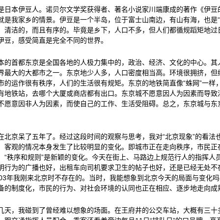
是日本伊豆人。诺贝尔文学奖获得者、著名小说家川端康成的著作《伊豆
就是我家乡的情景。伊豆是一个半岛，位于富士山南边，有山有海，也是“
、清洁的，而且有序的。毕竟是乡下，人口不多，但人们都循规蹈矩地过
伊豆，感受简直是完全不同的世界。
本的首都东京是全国各地的人极力集中的，政治、经济、文化的中心。其
界最大的大都市之一。东京地少人多，人口密度相当高。环境很拥挤，但
市的运作很有秩序，人们的生活很有规矩。东京的地铁简直像“蛛网”一样
有地铁站，去哪个大厦或商店都有出口。东京城不愿意因人为因素而导致
不愿意因非人为因素，而使自己的工作、生活受阻碍。总之，东京城与东京
。
在北京呆了五年了。经过这段时间的观察与思考，我对“北京现象”的看法
，客观的情况本身发生了比较明显的变化。即城市正在走向秩序，市民正
，“秩序和规则”是新颖的变化。今天在街上、马路边上规范行人的指挥人
明行为的广播也好，出租车向司机要求卫生的帖子也好，还是已经无处不
003年我刚来北京时不存在的。当时，我能想象到北京今天的局面与变化吗
备的制度化，市民的行为、对社会环境的认同也正在相应、逐步地走向成
几天，我碰到了曾经难以想象的场面。在王府井的公交车站，大概有三十