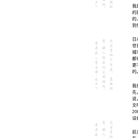
我
的
的
到
日
世
城
都
更
的
我
先
说
文
2
设
前