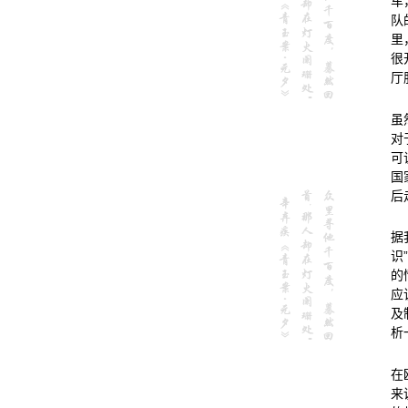
车
队
里
很
厅
虽
对
可
国
后
据
识
的
应
及
析
在
来