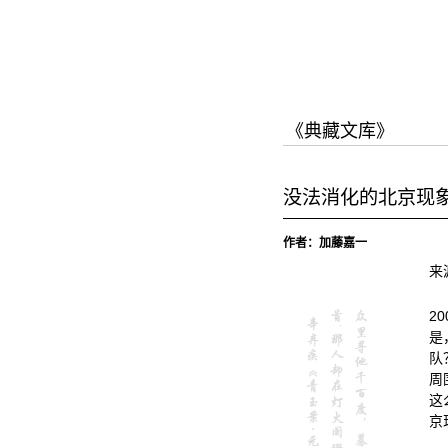
跳
跳
至
至
内
导
容
航
《典藏文库》
没法消化的北京现
作者：加藤嘉一
来
2
是
队
周
这
京