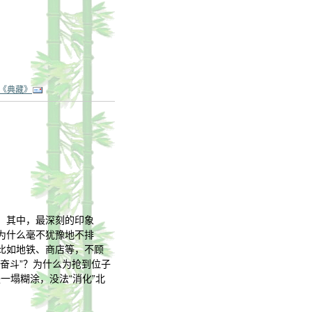
《典藏》
象。其中，最深刻的印象
为什么毫不犹豫地不排
比如地铁、商店等，不顾
奋斗”？为什么为抢到位子
一塌糊涂，没法“消化”北