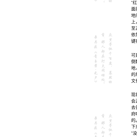
“
面
地
上
至
依
键
可
倒
地
的
文
现
会
去
府
的
下
“